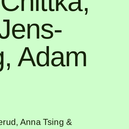
 Chittka
,
Jens-
g
,
Adam
erud, Anna Tsing &