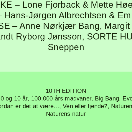
F
YKE
– Lone Fjorback & Mette Hø
 Hans-Jørgen Albrechtsen & Emi
SE
– Anne Nørkjær Bang, Margit 
P
andt Ryborg Jønsson
,
SORTE H
Sneppen
L
10TH EDITION
0 og 10 år
,
100.000 års madvaner
,
Big Bang, Evo
rdan er det at være...
,
Ven eller fjende?
,
Naturen
Naturens natur