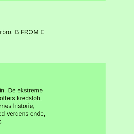
rbro
,
B FROM E
in
,
De ekstreme
offets kredsløb
,
nes historie
,
ed verdens ende
,
s