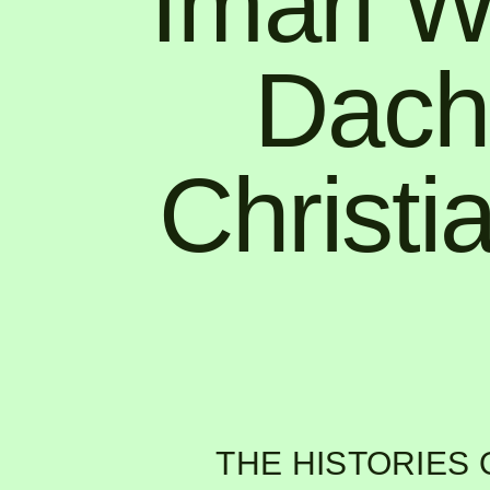
Imari W
Dach
Christi
THE HISTORIES