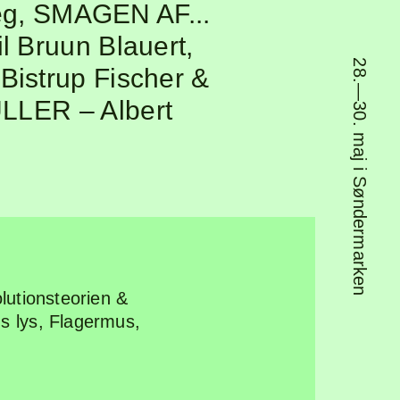
orside
Explor
eg
,
SMAGEN AF...
l Bruun Blauert
,
28.—30. maj i Søndermarken
Bistrup Fischer &
rogram
Om
ULLER
– Albert
ine-up
lutionsteorien &
s lys
,
Flagermus
,