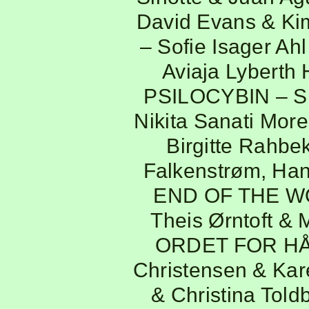
David Evans & Ki
– Sofie Isager Ahl
Aviaja Lyberth
PSILOCYBIN
– S
Nikita Sanati More
Birgitte Rahb
Falkenstrøm, Han
END OF THE 
Theis Ørntoft & 
ORDET FOR HÅ
Christensen & Kar
& Christina Told