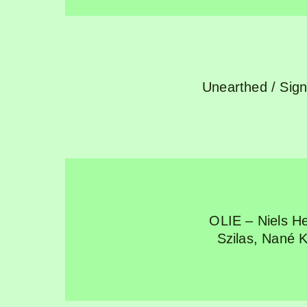
Unearthed / Sig
OLIE – Niels H
Szilas, Nané 