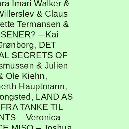
ra Imari Walker &
illerslev & Claus
ette Termansen &
ÆSENER?
– Kai
 Grønborg
,
DET
AL SECRETS OF
smussen & Julien
& Ole Kiehn
,
berth Hauptmann,
Kongsted
,
LAND AS
,
FRA TANKE TIL
ANTS
– Veronica
ACE MISO
– Joshua