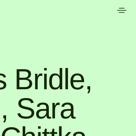
LOOM
 Bridle
,
d
,
Sara