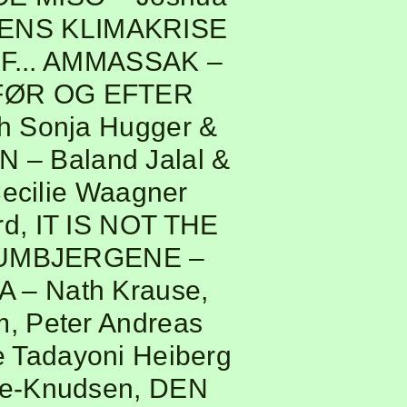
NENS KLIMAKRISE
F... AMMASSAK
–
FØR OG EFTER
h Sonja Hugger &
VN
– Baland Jalal &
ecilie Waagner
rd
,
IT IS NOT THE
IUMBJERGENE
–
A
– Nath Krause
,
m, Peter Andreas
 Tadayoni Heiberg
ye-Knudsen
,
DEN