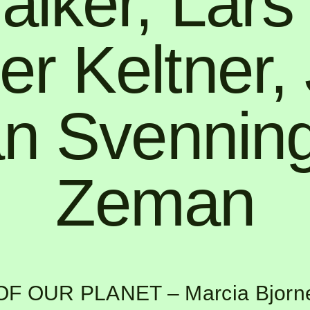
alker
,
Lars
er Keltner
,
an Svennin
Zeman
 OF OUR PLANET
– Marcia Bjorn