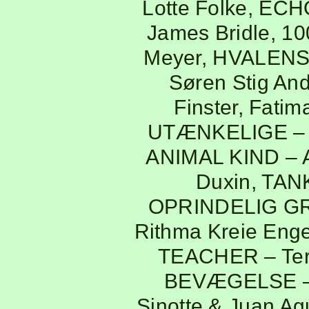
Lotte Folke
,
ECHO
James Bridle
,
10
Meyer
,
HVALENS
Søren Stig An
Finster, Fatim
UTÆNKELIGE
–
ANIMAL KIND
– 
Duxin
,
TAN
OPRINDELIG G
Rithma Kreie Enge
TEACHER
– Te
BEVÆGELSE
–
Sinotte & Juan Ag