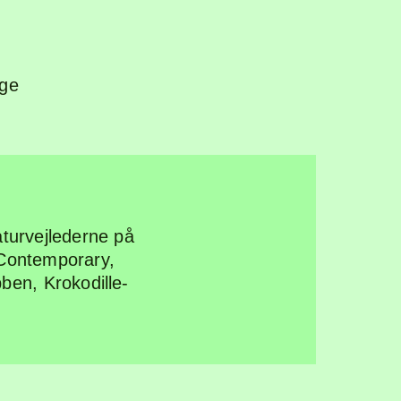
nge
urvejlederne på
Contemporary,
bben
,
Krokodille-