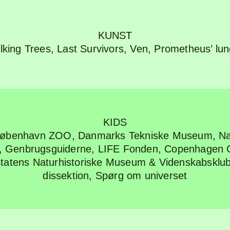
KUNST
lking Trees
,
Last Survivors
,
Ven
,
Prometheus’ lu
KIDS
 København ZOO, Danmarks Tekniske Museum, Nat
g, Genbrugsguiderne, LIFE Fonden, Copenhagen 
Statens Naturhistoriske Museum & Videnskabsklu
dissektion
,
Spørg om universet