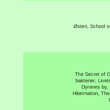
Østen
,
School o
The Secret of 
bakterier
,
Livet
Dyrenes by
,
Hibernation
,
The 