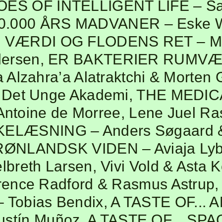
ES OF INTELLIGENT LIFE
– Sa
0.000 ÅRS MADVANER
– Eske W
 VÆRDI OG FLODENS RET
– M
dersen
,
ER BAKTERIER RUMV
a Alzahra’a Alatraktchi & Morten
 Det Unge Akademi
,
THE MEDIC
Antoine de Morree, Lene Juel Ra
KELÆSNING
– Anders Søgaard 
RØNLANDSK VIDEN
– Aviaja Ly
lbreth Larsen, Vivi Vold & Asta 
rence Radford & Rasmus Astrup
 Tobias Bendix
,
A TASTE OF... 
ustín Muñoz
,
A TASTE OF... SP