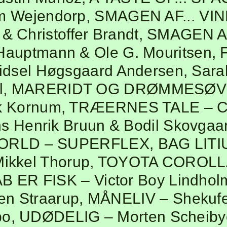
m Wejendorp
,
SMAGEN AF... VI
 & Christoffer Brandt
,
SMAGEN A
 Hauptmann & Ole G. Mouritsen
,
idsel Høgsgaard Andersen, Sara
l
,
MARERIDT OG DRØMMESØ
ek Kornum
,
TRÆERNES TALE
– C
s Henrik Bruun & Bodil Skovgaa
WORLD
– SUPERFLEX
,
BAG LIT
Mikkel Thorup
,
TOYOTA COROLL
B ER FISK
– Victor Boy Lindhol
en Straarup
,
MÅNELIV
– Shekufe
bo
,
UDØDELIG
– Morten Scheib