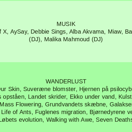
MUSIK
f X
,
AySay
,
Debbie Sings
,
Alba Akvama
,
Miaw
,
Ba
(DJ)
,
Malika Mahmoud (DJ)
WANDERLUST
Our Skin
,
Suveræne blomster
,
Hjernen på psilocyb
s opståen
,
Landet skrider
,
Ekko under vand
,
Kulst
Mass Flowering
,
Grundvandets skæbne
,
Galakser
Life of Ants
,
Fuglenes migration
,
Bjørnedyrene v
Løbets evolution
,
Walking with Awe
,
Seven Death