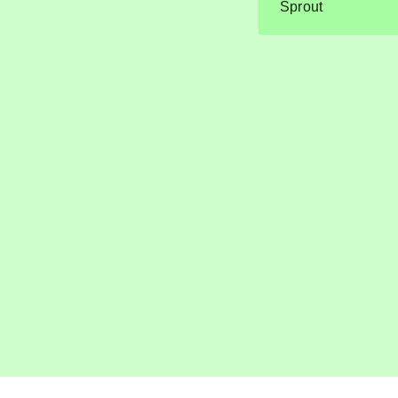
Sprout
Program
Line-up
Explore
Om
BLOOM