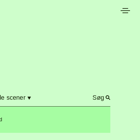
LOOM
le scener
Søg
d