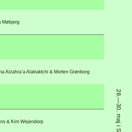
ja Møbjerg
tima Alzahra’a Alatraktchi & Morten Grønborg
orside
Explor
28.—30. maj i Søndermarken
rogram
Om
ans & Kim Wejendorp
ine-up