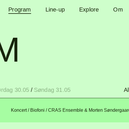
Program
Line-up
Explore
Om
B
M
ørdag 30.05
/
Søndag 31.05
Al
Koncert / Biofoni
/ CRAS Ensemble & Morten Søndergaar