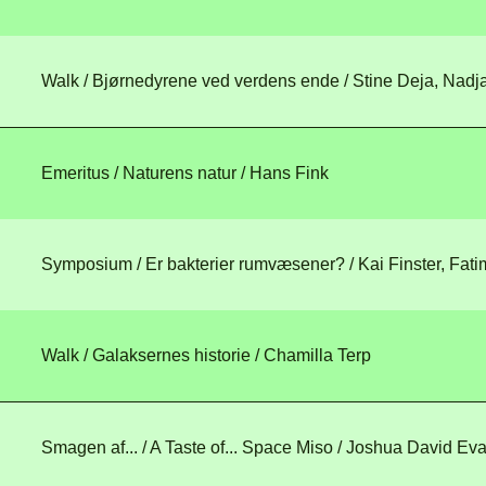
Walk / Bjørnedyrene ved verdens ende
/ Stine Deja, Nad
Emeritus / Naturens natur
/ Hans Fink
Symposium / Er bakterier rumvæsener?
/ Kai Finster, Fa
F
Walk / Galaksernes historie
/ Chamilla Terp
P
Smagen af... / A Taste of... Space Miso
/ Joshua David Ev
L