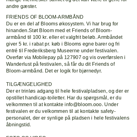
andre gæster.
FRIENDS OF BLOOM-ARMBÅND
Forside
Explor
Du er en del af Blooms økosystem. Vi har brug for
hinanden.Støt Bloom med et Friends of Bloom-
Program
Om
armbånd til 100 kr. eller et valgfrit beløb. Armbåndet
giver 5 kr. i rabat pr. køb i Blooms egne barer og fri
entré til Frederiksberg Museerne under festivalen.
Line-up
Overfør via Mobilepay på 127907 og vis overførslen i
Wanderlust på festivalen, så får du dit Friends of
Bloom-armbånd. Det er logik for bjørnedyr.
TILGÆNGELIGHED
Der er trinløs adgang til hele festivalpladsen, og der er
opstillet handicap-toiletter. Har du spørgsmål, er du
velkommen til at kontakte info@bloom.ooo. Under
festivalen er du velkommen til at kontakte safety-
personalet, der er synlige på pladsen i hele festivalens
åbningstid.