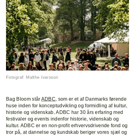
Program
Om
Line-up
Fotograf: Malthe Ivarsson
Bag Bloom står
ADBC
, som er et af Danmarks førende
huse inden for konceptudvikling og formidling af kultur,
historie og videnskab. ADBC har 30 års erfaring med
festivaler og events indenfor historie, videnskab og
kultur. ADBC er en non-profit erhvervsdrivende fond og
tror på, at dannelse og kundskab beriger vores sjæl og