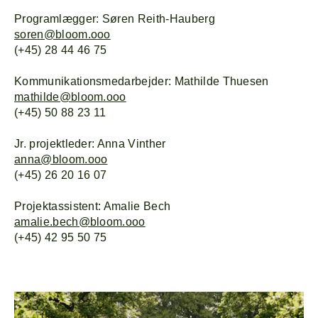
Programlægger: Søren Reith-Hauberg
soren@bloom.ooo
(+45) 28 44 46 75
Kommunikationsmedarbejder: Mathilde Thuesen
mathilde@bloom.ooo
(+45) 50 88 23 11
Jr. projektleder: Anna Vinther
anna@bloom.ooo
(+45) 26 20 16 07
Projektassistent: Amalie Bech
amalie.bech@bloom.ooo
(+45) 42 95 50 75
Forside
Explor