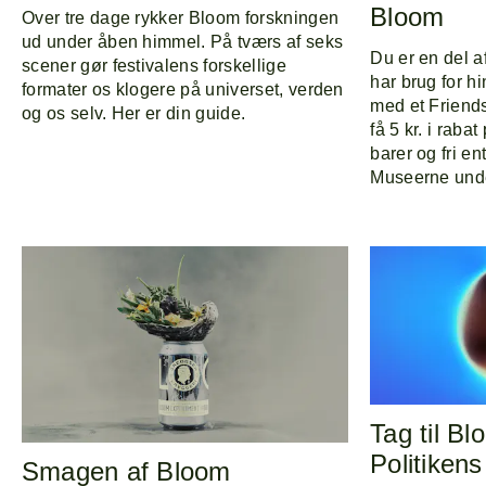
Bloom
Over tre dage rykker Bloom forskningen
ud under åben himmel. På tværs af seks
Du er en del 
scener gør festivalens forskellige
har brug for h
formater os klogere på universet, verden
med et Friend
og os selv. Her er din guide.
få 5 kr. i raba
barer og fri en
Museerne unde
Tag til B
Politiken
Smagen af Bloom