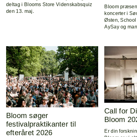
deltag i Blooms Store Videnskabsquiz
Bloom præsente
den 13. maj.
koncerter i S
Østen, School 
AySay og mang
Call for D
Bloom søger
Bloom 20
festivalpraktikanter til
efteråret 2026
Er din forskni