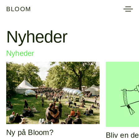
BLOOM
BLOOM
Nyheder
Nyheder
Alle
Nyheder
Information
Program
Pop-ups
Ny på Bloom?
Bliv en de
Tema