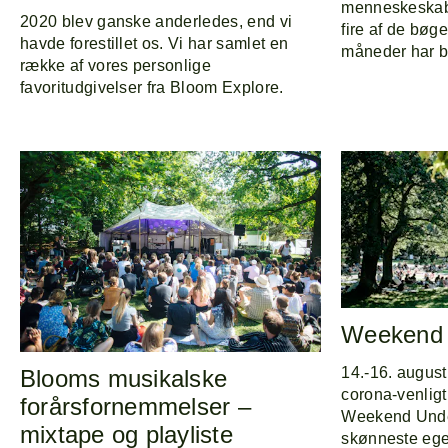
menneskeskabt
2020 blev ganske anderledes, end vi
fire af de bøg
havde forestillet os. Vi har samlet en
måneder har be
række af vores personlige
favoritudgivelser fra Bloom Explore.
Weekend 
14.-16. august
Blooms musikalske
corona-venligt
forårsfornemmelser –
Weekend Under
mixtape og playliste
skønneste ege