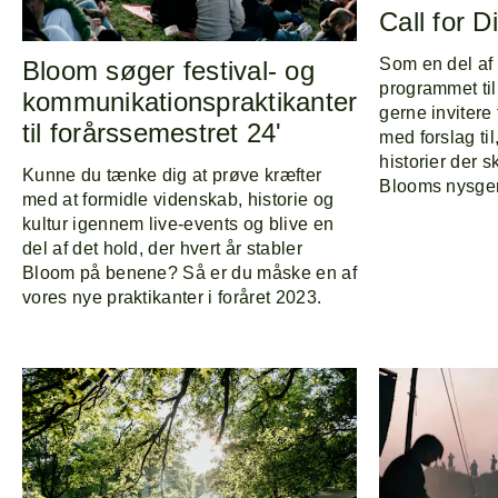
Call for D
Som en del af
Bloom søger festival- og
programmet til 
kommunikationspraktikanter
gerne invitere 
til forårssemestret 24'
med forslag ti
historier der 
Kunne du tænke dig at prøve kræfter
Blooms nysger
med at formidle videnskab, historie og
kultur igennem live-events og blive en
del af det hold, der hvert år stabler
Bloom på benene? Så er du måske en af
vores nye praktikanter i foråret 2023.
Forside
Explor