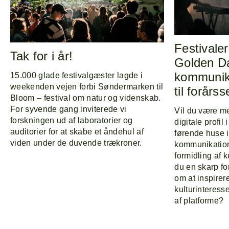
Program
Om
Line-up
Festivale
Tak for i år!
Golden D
kommunika
15.000 glade festivalgæster lagde i
weekenden vejen forbi Søndermarken til
til forår
Bloom – festival om natur og videnskab.
For syvende gang inviterede vi
Vil du være me
forskningen ud af laboratorier og
digitale profil
auditorier for at skabe et åndehul af
førende huse i
viden under de duvende trækroner.
kommunikation
formidling af 
du en skarp f
om at inspire
kulturinteress
af platforme?