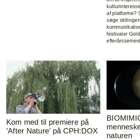
kulturinteress
af platforme?
søge stillinge
kommunikation
festivaler Gol
efterårssemest
BIOMIMIC
Kom med til premiere på
mennesket
’After Nature’ på CPH:DOX
naturen