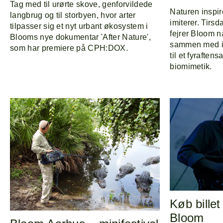
Tag med til urørte skove, genforvildede
Naturen inspi
langbrug og til storbyen, hvor arter
imiterer. Tirs
tilpasser sig et nyt urbant økosystem i
fejrer Bloom 
Blooms nye dokumentar 'After Nature',
sammen med i
som har premiere på CPH:DOX.
til et fyrafte
biomimetik.
Køb bille
Bloom