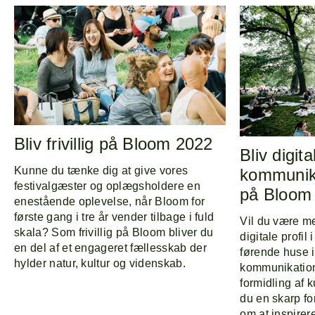
Bliv frivillig på Bloom 2022
Bliv digita
Kunne du tænke dig at give vores
kommunika
festivalgæster og oplægsholdere en
på Bloom
enestående oplevelse, når Bloom for
første gang i tre år vender tilbage i fuld
Vil du være me
skala? Som frivillig på Bloom bliver du
digitale profil
en del af et engageret fællesskab der
førende huse i
hylder natur, kultur og videnskab.
kommunikation
formidling af 
du en skarp f
om at inspire