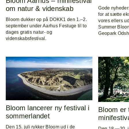
Bloom Aarhus – minifestival
om natur & videnskab
Gode nyheder:
for at sætte eks
Bloom dukker op på DOKK1 den 1.–2.
vores ellers u
september under Aarhus Festuge til to
Summer Bloom 
dages gratis natur- og
Geopark Odsh
videnskabsfestival.
Bloom lancerer ny festival i
Bloom er 
sommerlandet
minifestiv
Den 15. juli rykker Bloom ud i de
Den 18.—20. j