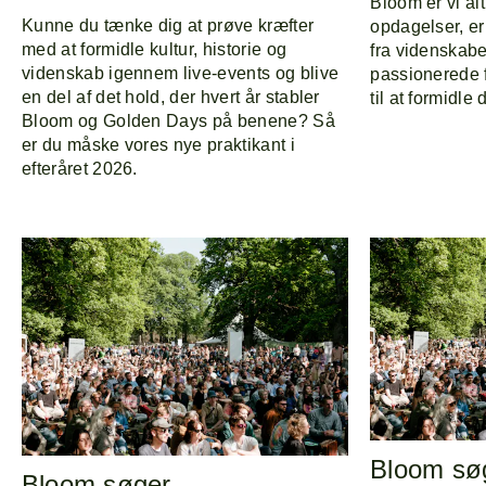
Bloom er vi alt
Kunne du tænke dig at prøve kræfter
opdagelser, er
med at formidle kultur, historie og
fra videnskabe
videnskab igennem live-events og blive
passionerede f
en del af det hold, der hvert år stabler
til at formidle
Bloom og Golden Days på benene? Så
er du måske vores nye praktikant i
efteråret 2026.
Bloom sø
Bloom søger