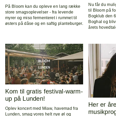
Nu får du muli
På Bloom kan du opleve en lang række
til Bloom på f
store smagsoplevelser - fra levende
Bogklub den 6.
myrer og miso fermenteret i rummet til
Boghal og bliv 
østers på dåse og en saftig planteburger.
årets hovedta
Kom til gratis festival-warm-
up på Lunden!
Her er år
Oplev koncert med Miaw, havemad fra
musikpro
Lunden, smag vores helt nye øl og