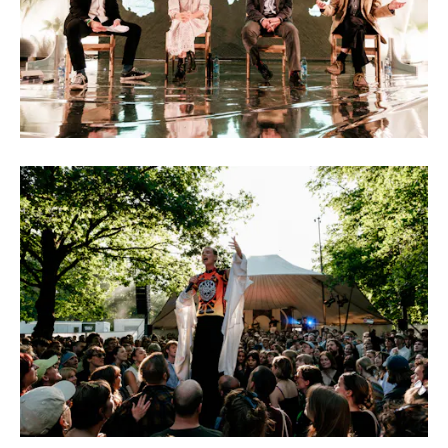
Forside
Explor
Program
Om
Line-up