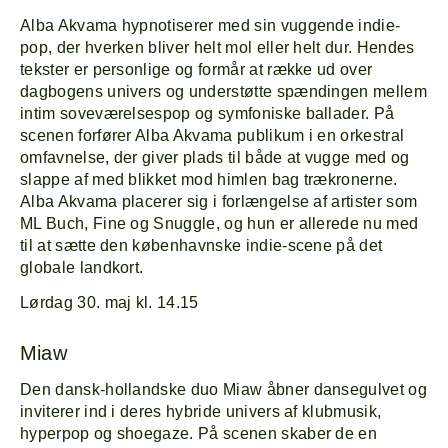
Alba Akvama hypnotiserer med sin vuggende indie-
pop, der hverken bliver helt mol eller helt dur. Hendes
tekster er personlige og formår at række ud over
dagbogens univers og understøtte spændingen mellem
intim soveværelsespop og symfoniske ballader. På
scenen forfører Alba Akvama publikum i en orkestral
omfavnelse, der giver plads til både at vugge med og
slappe af med blikket mod himlen bag trækronerne.
Alba Akvama placerer sig i forlængelse af artister som
ML Buch, Fine og Snuggle, og hun er allerede nu med
til at sætte den københavnske indie-scene på det
globale landkort.
Lørdag 30. maj kl. 14.15
Miaw
Den dansk-hollandske duo Miaw åbner dansegulvet og
inviterer ind i deres hybride univers af klubmusik,
hyperpop og shoegaze. På scenen skaber de en