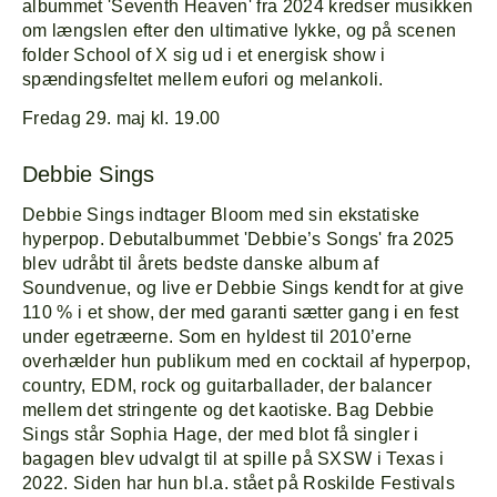
albummet 'Seventh Heaven' fra 2024 kredser musikken
om længslen efter den ultimative lykke, og på scenen
folder School of X sig ud i et energisk show i
spændingsfeltet mellem eufori og melankoli.
Fredag 29. maj kl. 19.00
Debbie Sings
Debbie Sings indtager Bloom med sin ekstatiske
hyperpop. Debutalbummet 'Debbie’s Songs' fra 2025
blev udråbt til årets bedste danske album af
Soundvenue, og live er Debbie Sings kendt for at give
110 % i et show, der med garanti sætter gang i en fest
under egetræerne. Som en hyldest til 2010’erne
overhælder hun publikum med en cocktail af hyperpop,
country, EDM, rock og guitarballader, der balancer
mellem det stringente og det kaotiske. Bag Debbie
Sings står Sophia Hage, der med blot få singler i
bagagen blev udvalgt til at spille på SXSW i Texas i
2022. Siden har hun bl.a. stået på Roskilde Festivals