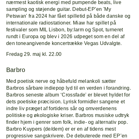
nærmest kaotisk energi med pumpende beats, live
sampling og støjende guitar. Debut-EP’en 'My
Petswan' fra 2024 har fået spilletid på både danske og
internationale radiostationer. Miaw har spillet på
festivaler som MIL Lisbon, by:larm og Spot, turneret
rundt i Europa og blev i 2026 udpeget som en del af
den toneangivende koncertrække Vegas Udvalgte.
Fredag 29. maj kl. 22.00
Barbro
Med poetisk nerve og håbefuld melankoli sætter
Barbros sårbare indiepop lyd til en verden i forandring.
Barbros seneste album ‘Crossfade' er blevet hyldet for
dets poetiske præcision. Lyrisk formidler sangene et
Forside
Explor
indre liv præget af fortidens sår og omverdenens
politiske og økologiske kriser. Barbros musiske udtryk
finder hjem i genrer som folk, indie- og alternativ pop.
Program
Om
Barbro Kuypers (de/dem) er er en af tidens mest
progressive sangskrivere. De debuterede med EP’en