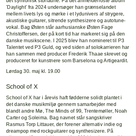
det symfonisk storladne. På det anmelderroste album
'Daylight' fra 2024 undersøger han grænselandet
mellem livets lys og mørke i et lydunivers af strygere,
akustiske guitarer, sitrende synthesizere og autotune-
vokal. Bag Østen står aarhusianske Østen Fage
Christoffersen, der på kort tid har markeret sig på den
danske musikscene. I 2025 blev han nomineret til P3
Talentet ved P3 Guld, og ved siden af solokarrieren har
han sammen med producer Frederik Thaae skrevet og
produceret for kunstnere som Barselona og Artigeardit.
Lørdag 30. maj kl. 19.00
School of X
School of X har i årevis haft fødderne solidt plantet i
det danske musikmiljø gennem samarbejder med
blandt andre Mø, The Minds of 99, Trentemøller, Noah
Carter og Soleima. Bag navnet står sangskriver
Rasmus Torp Littauer, der forener alternativ indie og
dreampop med rockguitarer og synthesizere. På