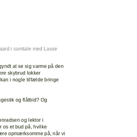
aard i samtale med Lasse
yndt at se sig varme på den
ere skybrud lokker
an i nogle tilfælde bringe
ggestik og flåtbid? Og
nradsen og lektor i
os et bud på, hvilke
 være opmærksomme på, når vi