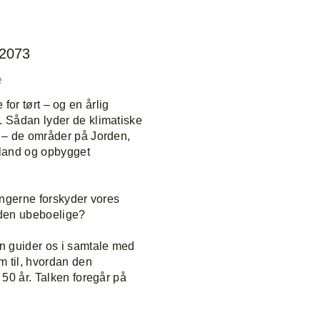
L
–2073
e
e for tørt – og en årlig
 Sådan lyder de klimatiske
 – de områder på Jorden,
t land og opbygget
ingerne forskyder vores
erden ubeboelige?
n guider os i samtale med
m til, hvordan den
50 år. Talken foregår på