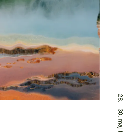
orside
Explor
28.—30. maj i Søndermarken
rogram
Om