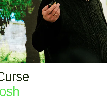
Curse
osh