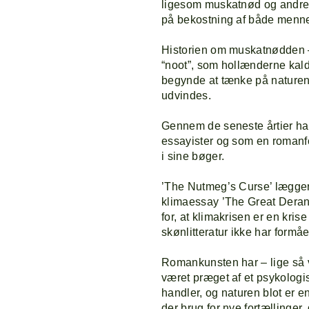
F
ligesom muskatnød og andre k
på bekostning af både mennes
Historien om muskatnødden – d
P
“noot”, som hollænderne kaldt
begynde at tænke på naturen
udvindes.
L
Gennem de seneste årtier har
essayister og som en romanfo
i sine bøger.
’The Nutmeg’s Curse’ lægger 
klimaessay ’The Great Deran
for, at klimakrisen er en kri
skønlitteratur ikke har formået
Romankunsten har – lige så 
været præget af et psykologi
handler, og naturen blot er
der brug for nye fortællinger, 