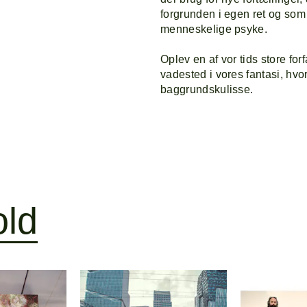
forgrunden i egen ret og som
menneskelige psyke.
Oplev en af vor tids store for
vadested i vores fantasi, hvo
baggrundskulisse.
old