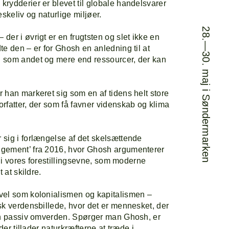
orside
Explor
rydderier er blevet til globale handelsvarer
keliv og naturlige miljøer.
28.—30. maj i Søndermarken
er i øvrigt er en frugtsten og slet ikke en
rogram
Om
e den – er for Ghosh en anledning til at
 som andet og mere end ressourcer, der kan
ine-up
 han markeret sig som en af tidens helt store
rfatter, der som få favner videnskab og klima
sig i forlængelse af det skelsættende
gement’ fra 2016, hvor Ghosh argumenterer
se i vores forestillingsevne, som moderne
 at skildre.
vel som kolonialismen og kapitalismen –
sk verdensbillede, hvor det er mennesket, der
 en passiv omverden. Spørger man Ghosh, er
der tillader naturkræfterne at træde i