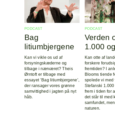
PODCAST
PODCAST
Bag
Verden 
litiumbjergene
1.000 og
Kan vi vikle os ud af
Kan otte af lan
forsyningskæderne og
forskere forudsi
tilbage i nærværet? Theis
fremtiden? I anl
Ørntoft er tilbage med
Blooms tiende f
essayet ’Bag litiumbjergene’,
spolede vi med
der ransager vores grønne
Stefanski 1.000
samvittighed i jagten på nyt
frem i tiden for 
håb.
det står til med 
samfundet, men
naturen.