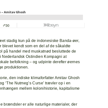
et stadig kun på de indonesiske Banda-øer,
r blevet kendt som en del af de såkaldte
pol på handel med muskatnød besluttede de
i Nederlandsk Ostindien Kompagni at
okale befolkning – og udpinte derefter øernes
ge produktionen.
orie, den indiske klimaforfatter Amitav Ghosh
og ‘The Nutmeg’s Curse’ trævler op i en
enhængen mellem kolonihistorie, kapitalisme
e brændsler er alle naturlige materialer, der