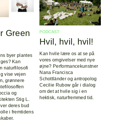
r Green
PODCAST
Hvil, hvil, hvil!
Kan hvile lære os at se på
ens byer plantes
vores omgivelser med nye
gges? Kan
øjne? Performancekunstner
 naturfilosofi
Nana Francisca
ng vise vejen
Schottländer og antropolog
n, grønnere
Cecilie Rubow går i dialog
tefilosoffen
om det at hvile sig i en
ccia og
hektisk, naturfremmed tid.
tekten Stig L.
ver deres bud
olle i fremtidens
skaber.