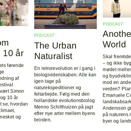
PODCAST
Anothe
PODCAST
om
World
The Urban
 10 år
Naturalist
Skal fremtid
– og ikke by
dets førende
En retrorevolution er i gang i
mødet mellem
ge
biologividenskaben: Alle kan
og byudvikli
edning af
igen tage på
mod en ande
estival
naturekspeditioner og
verden? Plan
 vært Simon
feltarbejde. Følg med den
Emanuele Co
 og 10 år
hollandske evolutionsbiolog
landskabsarki
at se, hvordan
Menno Schilthuizen på jagt
Andersson gi
klimaet,
efter nye arter mellem byens
på naturens r
nesket og
brosten.
byer og land