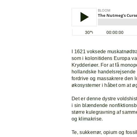
I 1621 voksede muskatnødtræ
som i kolonitidens Europa va
Krydderiøer. For at få mono
hollandske handelsrejsende 
fordrive og massakrere den l
økosystemer i håbet om at ø
Det er denne dystre voldshist
i sin blændende nonfiktionsb
større kulegravning af samm
og klimakrise.
Te, sukkerrør, opium og fossil