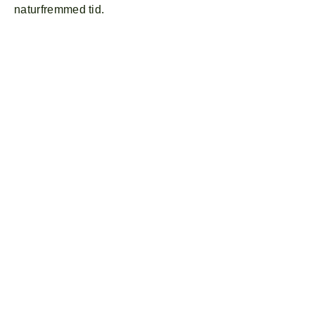
naturfremmed tid.
Kontakt
Praktisk info
Instagr