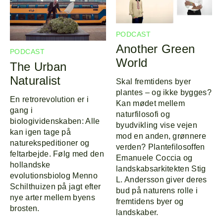
PODCAST
Another Green
PODCAST
World
The Urban
Naturalist
Skal fremtidens byer
plantes – og ikke bygges?
En retrorevolution er i
Kan mødet mellem
gang i
naturfilosofi og
biologividenskaben: Alle
byudvikling vise vejen
kan igen tage på
mod en anden, grønnere
naturekspeditioner og
verden? Plantefilosoffen
feltarbejde. Følg med den
Emanuele Coccia og
hollandske
landskabsarkitekten Stig
evolutionsbiolog Menno
L. Andersson giver deres
Schilthuizen på jagt efter
bud på naturens rolle i
nye arter mellem byens
fremtidens byer og
brosten.
landskaber.