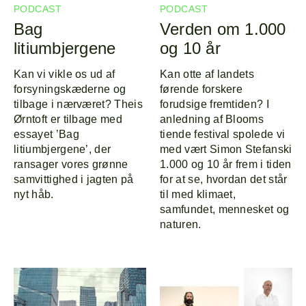
PODCAST
PODCAST
Bag
Verden om 1.000
litiumbjergene
og 10 år
Kan vi vikle os ud af
Kan otte af landets
forsyningskæderne og
førende forskere
tilbage i nærværet? Theis
forudsige fremtiden? I
Forside
Explor
Ørntoft er tilbage med
anledning af Blooms
essayet ’Bag
tiende festival spolede vi
Program
Om
litiumbjergene’, der
med vært Simon Stefanski
ransager vores grønne
1.000 og 10 år frem i tiden
samvittighed i jagten på
for at se, hvordan det står
Line-up
nyt håb.
til med klimaet,
samfundet, mennesket og
naturen.