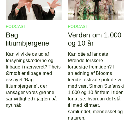
PODCAST
PODCAST
Bag
Verden om 1.000
litiumbjergene
og 10 år
Kan vi vikle os ud af
Kan otte af landets
Forside
Explor
forsyningskæderne og
førende forskere
tilbage i nærværet? Theis
forudsige fremtiden? I
Program
Om
Ørntoft er tilbage med
anledning af Blooms
essayet ’Bag
tiende festival spolede vi
litiumbjergene’, der
med vært Simon Stefanski
Line-up
ransager vores grønne
1.000 og 10 år frem i tiden
samvittighed i jagten på
for at se, hvordan det står
nyt håb.
til med klimaet,
samfundet, mennesket og
naturen.