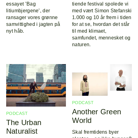
essayet ’Bag
tiende festival spolede vi
litiumbjergene’, der
med vært Simon Stefanski
ransager vores grønne
1.000 og 10 år frem i tiden
samvittighed i jagten på
for at se, hvordan det står
nyt håb.
til med klimaet,
samfundet, mennesket og
naturen.
PODCAST
Another Green
PODCAST
World
The Urban
Naturalist
Skal fremtidens byer