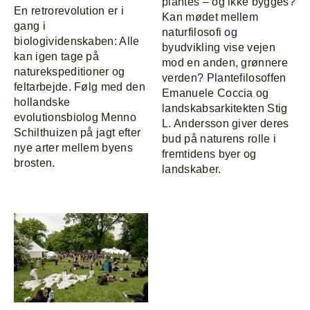
plantes – og ikke bygges?
En retrorevolution er i
Kan mødet mellem
gang i
naturfilosofi og
biologividenskaben: Alle
byudvikling vise vejen
kan igen tage på
mod en anden, grønnere
naturekspeditioner og
verden? Plantefilosoffen
feltarbejde. Følg med den
Emanuele Coccia og
hollandske
landskabsarkitekten Stig
evolutionsbiolog Menno
L. Andersson giver deres
Schilthuizen på jagt efter
bud på naturens rolle i
nye arter mellem byens
fremtidens byer og
brosten.
landskaber.