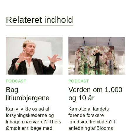
Relateret indhold
PODCAST
PODCAST
Forside
Explor
Bag
Verden om 1.000
litiumbjergene
og 10 år
Program
Om
Kan vi vikle os ud af
Kan otte af landets
forsyningskæderne og
førende forskere
Line-up
tilbage i nærværet? Theis
forudsige fremtiden? I
Ørntoft er tilbage med
anledning af Blooms