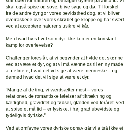
står uden for naturen og betragter dyrene på afstand. Vi
skal også spise og sove, blive syge og dø. Til forskel
fra de andre dyr gør vores bevidsthed dog, at vi bliver
overraskede over vores skrøbelige kroppe og har svært
ved at acceptere naturens usikre vilkår.
Men hvad hvis livet som dyr ikke kun er en konstant
kamp for overlevelse?
Challenger foreslår, at vi begynder at hylde det skønne
ved at være et dyr, og at vi må vænne os til en ny måde
at definere, hvad det vil sige at være menneske – og
dermed hvad det vil sige at være et dyr.
“Mange af de ting, vi værdsætter mest – vores
relationer, de romantiske følelser af tiltrækning og
kærlighed, graviditet og fødsel, glæden ved foråret, ved
at spise et måltid – er fysiske, i høj grad ubevidste og
Forside
Explor
tydeligvis dyriske.”
Program
Om
Ved at omfavne vores dyriske ophav går vi altså ikke et