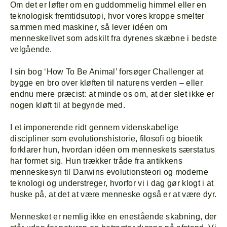
Om det er løfter om en guddommelig himmel eller en
teknologisk fremtidsutopi, hvor vores kroppe smelter
sammen med maskiner, så lever idéen om
menneskelivet som adskilt fra dyrenes skæbne i bedste
velgående.
I sin bog ‘How To Be Animal’ forsøger Challenger at
bygge en bro over kløften til naturens verden – eller
endnu mere præcist: at minde os om, at der slet ikke er
nogen kløft til at begynde med.
I et imponerende ridt gennem videnskabelige
discipliner som evolutionshistorie, filosofi og bioetik
forklarer hun, hvordan idéen om menneskets særstatus
har formet sig. Hun trækker tråde fra antikkens
menneskesyn til Darwins evolutionsteori og moderne
teknologi og understreger, hvorfor vi i dag gør klogt i at
huske på, at det at være menneske også er at være dyr.
Mennesket er nemlig ikke en enestående skabning, der