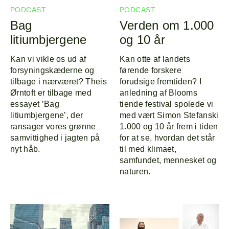
PODCAST
PODCAST
Bag
Verden om 1.000
litiumbjergene
og 10 år
Kan vi vikle os ud af
Kan otte af landets
forsyningskæderne og
førende forskere
tilbage i nærværet? Theis
forudsige fremtiden? I
Ørntoft er tilbage med
anledning af Blooms
essayet ’Bag
tiende festival spolede vi
litiumbjergene’, der
med vært Simon Stefanski
ransager vores grønne
1.000 og 10 år frem i tiden
samvittighed i jagten på
for at se, hvordan det står
nyt håb.
til med klimaet,
samfundet, mennesket og
naturen.