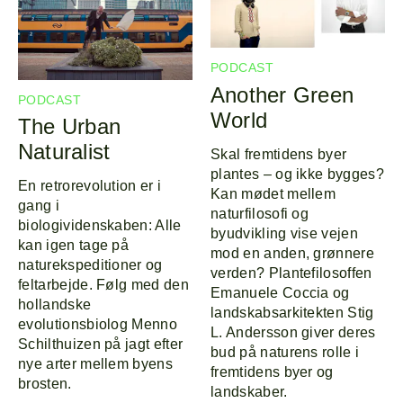
PODCAST
Another Green
PODCAST
World
The Urban
Naturalist
Skal fremtidens byer
plantes – og ikke bygges?
En retrorevolution er i
Kan mødet mellem
gang i
naturfilosofi og
biologividenskaben: Alle
byudvikling vise vejen
kan igen tage på
mod en anden, grønnere
naturekspeditioner og
verden? Plantefilosoffen
feltarbejde. Følg med den
Emanuele Coccia og
hollandske
landskabsarkitekten Stig
evolutionsbiolog Menno
L. Andersson giver deres
Schilthuizen på jagt efter
bud på naturens rolle i
nye arter mellem byens
fremtidens byer og
brosten.
landskaber.