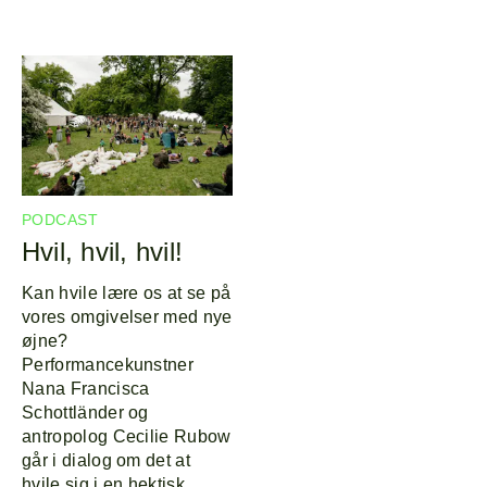
PODCAST
Hvil, hvil, hvil!
Kan hvile lære os at se på
vores omgivelser med nye
øjne?
Performancekunstner
Nana Francisca
Schottländer og
antropolog Cecilie Rubow
går i dialog om det at
hvile sig i en hektisk,