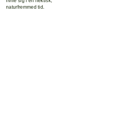
hvile sig i en hektisk,
naturfremmed tid.