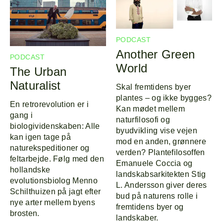
PODCAST
Another Green
PODCAST
World
The Urban
Naturalist
Skal fremtidens byer
plantes – og ikke bygges?
En retrorevolution er i
Kan mødet mellem
gang i
naturfilosofi og
biologividenskaben: Alle
byudvikling vise vejen
kan igen tage på
mod en anden, grønnere
naturekspeditioner og
verden? Plantefilosoffen
feltarbejde. Følg med den
Emanuele Coccia og
hollandske
landskabsarkitekten Stig
evolutionsbiolog Menno
L. Andersson giver deres
Schilthuizen på jagt efter
bud på naturens rolle i
nye arter mellem byens
fremtidens byer og
brosten.
landskaber.