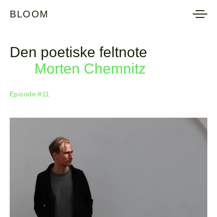
BLOOM
BLOOM
Den poetiske feltnote
Morten Chemnitz
Episode #11