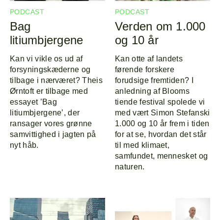
Program
Om
PODCAST
PODCAST
Bag
Verden om 1.000
Line-up
litiumbjergene
og 10 år
Kan vi vikle os ud af
Kan otte af landets
forsyningskæderne og
førende forskere
tilbage i nærværet? Theis
forudsige fremtiden? I
Ørntoft er tilbage med
anledning af Blooms
essayet ’Bag
tiende festival spolede vi
litiumbjergene’, der
med vært Simon Stefanski
ransager vores grønne
1.000 og 10 år frem i tiden
samvittighed i jagten på
for at se, hvordan det står
nyt håb.
til med klimaet,
samfundet, mennesket og
naturen.