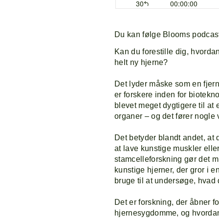
Du kan følge Blooms podcas
Kan du forestille dig, hvordan
helt ny hjerne?
Det lyder måske som en fjern 
er forskere inden for biotek
blevet meget dygtigere til at 
organer – og det fører nogle 
F
Det betyder blandt andet, at 
at lave kunstige muskler elle
stamcelleforskning gør det mu
P
kunstige hjerner, der gror i
bruge til at undersøge, hvad d
Det er forskning, der åbner f
L
hjernesygdomme, og hvordan v