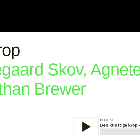
rop
gaard Skov, Agnet
than Brewer