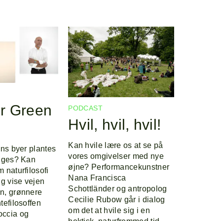
r Green
PODCAST
Hvil, hvil, hvil!
Kan hvile lære os at se på
ens byer plantes
vores omgivelser med nye
gges? Kan
øjne? Performancekunstner
 naturfilosofi
Nana Francisca
ng vise vejen
Schottländer og antropolog
n, grønnere
Cecilie Rubow går i dialog
tefilosoffen
om det at hvile sig i en
ccia og