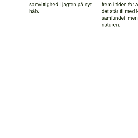
samvittighed i jagten på nyt
frem i tiden for 
håb.
det står til med 
samfundet, men
naturen.
Program
Line-up
Explore
Om
BLOOM