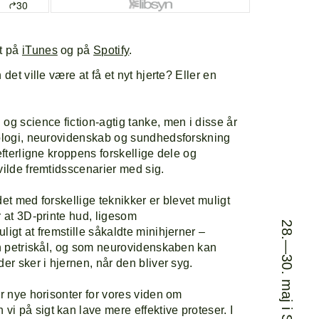
t på
iTunes
og på
Spotify
.
 det ville være at få et nyt hjerte? Eller en
og science fiction-agtig tanke, men i disse år
nologi, neurovidenskab og sundhedsforskning
efterligne kroppens forskellige dele og
vilde fremtidsscenarier med sig.
orside
Explor
det med forskellige teknikker er blevet muligt
r at 3D-printe hud, ligesom
28.—30. maj i Søndermarken
ligt at fremstille såkaldte minihjerner –
rogram
Om
 en petriskål, og som neurovidenskaben kan
er sker i hjernen, når den bliver syg.
or nye horisonter for vores viden om
ine-up
i på sigt kan lave mere effektive proteser. I