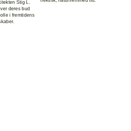
hektisk, naturfremmed tid.
tekten Stig L.
ver deres bud
olle i fremtidens
skaber.
Praktisk info
Instagram
Frivillige
Facebook
l
Presse
Youtube
Cookies og privatliv
takt
Praktisk info
Instagr
lish
Frivillige
Facebo
om School
Presse
Youtube
 kulturbureauet ADBC, der skaber oplevelser, laver
Cookies og privatliv
ncepter og kampagner.