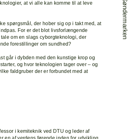
nologier, at vi alle kan komme til at leve
ke spørgsmål, der hober sig op i takt med, at
indpas. For er det blot livsforlængende
 tale om en slags cyborgteknologi, der
ende forestillinger om sundhed?
ast går i dybden med den kunstige krop og
tarter, og hvor teknologien tager over – og
vilke faldgruber der er forbundet med at
essor i kemiteknik ved DTU og leder af
 en af verdens førende inden for udvikling