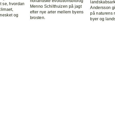
hollandske evolutionsbiolog
landskabsarki
at se, hvordan
Menno Schilthuizen på jagt
Andersson gi
klimaet,
efter nye arter mellem byens
på naturens r
nesket og
brosten.
byer og land
Kontakt
English
Bloom Schoo
Kon
Eng
Blo
Bag Bloom står
festivaler, ko