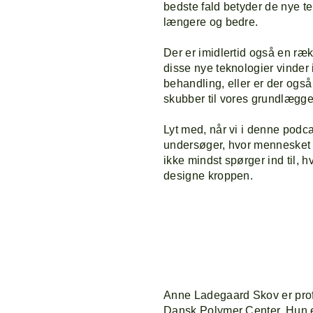
bedste fald betyder de nye tek
længere og bedre.
Der er imidlertid også en ræk
disse nye teknologier vinder 
behandling, eller er der også
skubber til vores grundlægg
Lyt med, når vi i denne podc
undersøger, hvor mennesket s
ikke mindst spørger ind til, h
designe kroppen.
Anne Ladegaard Skov er prof
Dansk Polymer Center. Hun er