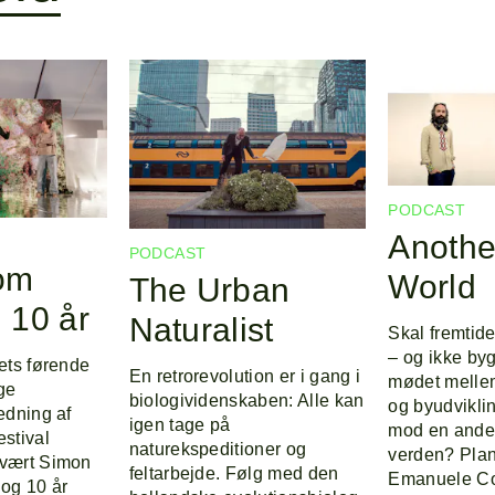
PODCAST
Anothe
PODCAST
om
World
The Urban
 10 år
Naturalist
Skal fremtid
– og ikke by
dets førende
En retrorevolution er i gang i
mødet mellem
ge
biologividenskaben: Alle kan
og byudvikli
edning af
igen tage på
mod en ande
estival
naturekspeditioner og
verden? Plan
 vært Simon
feltarbejde. Følg med den
Emanuele Co
 og 10 år