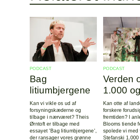
PODCAST
PODCAST
Bag
Verden 
litiumbjergene
1.000 og
Kan vi vikle os ud af
Kan otte af lan
forsyningskæderne og
forskere forudsi
tilbage i nærværet? Theis
fremtiden? I anl
Ørntoft er tilbage med
Blooms tiende f
essayet ’Bag litiumbjergene’,
spolede vi med
der ransager vores grønne
Stefanski 1.000