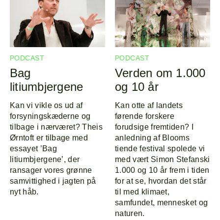
Program
Om
Line-up
PODCAST
PODCAST
Bag
Verden om 1.000
litiumbjergene
og 10 år
Kan vi vikle os ud af
Kan otte af landets
forsyningskæderne og
førende forskere
tilbage i nærværet? Theis
forudsige fremtiden? I
Ørntoft er tilbage med
anledning af Blooms
essayet ’Bag
tiende festival spolede vi
litiumbjergene’, der
med vært Simon Stefanski
ransager vores grønne
1.000 og 10 år frem i tiden
samvittighed i jagten på
for at se, hvordan det står
nyt håb.
til med klimaet,
samfundet, mennesket og
naturen.