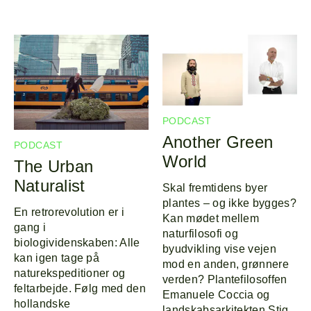
PODCAST
Another Green
PODCAST
World
The Urban
Naturalist
Skal fremtidens byer
plantes – og ikke bygges?
En retrorevolution er i
Kan mødet mellem
gang i
naturfilosofi og
biologividenskaben: Alle
byudvikling vise vejen
kan igen tage på
mod en anden, grønnere
naturekspeditioner og
verden? Plantefilosoffen
feltarbejde. Følg med den
Emanuele Coccia og
hollandske
landskabsarkitekten Stig