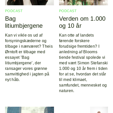
PODCAST
PODCAST
Bag
Verden om 1.000
litiumbjergene
og 10 år
Kan vi vikle os ud af
Kan otte af landets
forsyningskæderne og
førende forskere
tilbage i nærværet? Theis
forudsige fremtiden? I
Ørntoft er tilbage med
anledning af Blooms
essayet ’Bag
tiende festival spolede vi
litiumbjergene’, der
med vært Simon Stefanski
ransager vores grønne
1.000 og 10 år frem i tiden
samvittighed i jagten på
for at se, hvordan det står
nyt håb.
til med klimaet,
samfundet, mennesket og
naturen.