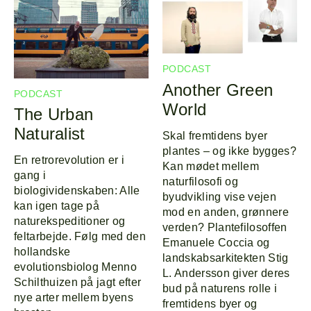
PODCAST
Another Green
PODCAST
World
The Urban
Naturalist
Skal fremtidens byer
plantes – og ikke bygges?
En retrorevolution er i
Kan mødet mellem
gang i
naturfilosofi og
biologividenskaben: Alle
byudvikling vise vejen
kan igen tage på
mod en anden, grønnere
naturekspeditioner og
verden? Plantefilosoffen
feltarbejde. Følg med den
Emanuele Coccia og
hollandske
landskabsarkitekten Stig
evolutionsbiolog Menno
L. Andersson giver deres
Schilthuizen på jagt efter
bud på naturens rolle i
nye arter mellem byens
fremtidens byer og