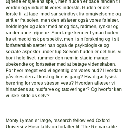
Øjnene er sjælens spejl, men huden er både hinden til
verden og vinduet til vores inderste. Huden er det
første til at tage imod sanseindtryk fra omgivelserne og
stråler fra solen, men den afslører også vores følelser,
holdninger og alder med ar og tics, rødmen, rynker og
rander under øjnene. Som læge kender Lyman huden
fra et medicinsk perspektiv, men i sin forskning og i sit
forfatterskab sætter han også de psykologiske og
sociale aspekter under lup.Selvom huden er det hus, vi
bor i hele livet, rummer den nemlig stadig mange
ubekendte og fortsætter med at betage videnskaben.
For hvor meget ved vi egentlig om vores hud? Hvordan
påvirkes den af kost og tidens gang? Hvad gør fysisk
berøring for vores stressniveau? Hvordan aflæser vi
hinandens ar, hudfarve og tatoveringer? Og hvorfor kan
vi ikke kilde os selv?
Monty Lyman er læge, research fellow ved Oxford
University Hospitality og forfatter til ‘The Remarkable