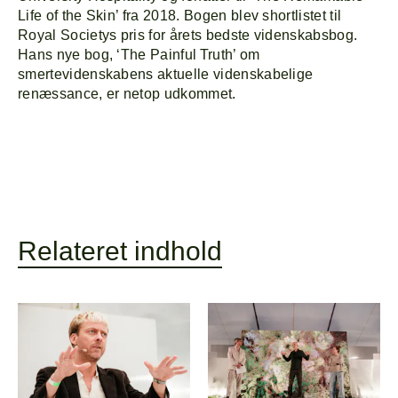
Life of the Skin’ fra 2018. Bogen blev shortlistet til
Royal Societys pris for årets bedste videnskabsbog.
Hans nye bog, ‘The Painful Truth’ om
smertevidenskabens aktuelle videnskabelige
renæssance, er netop udkommet.
Forside
Explor
Program
Om
Relateret indhold
Line-up