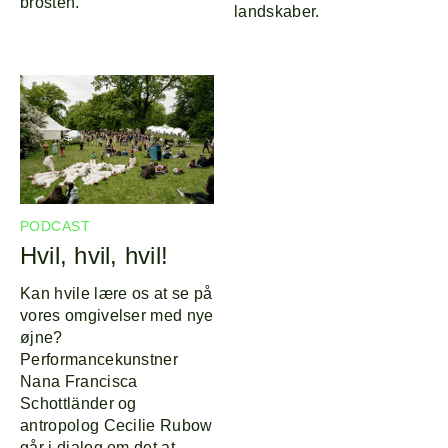
brosten.
landskaber.
PODCAST
Hvil, hvil, hvil!
Kan hvile lære os at se på
vores omgivelser med nye
øjne?
Performancekunstner
Nana Francisca
Schottländer og
antropolog Cecilie Rubow
går i dialog om det at