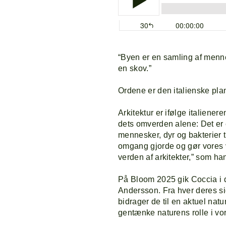
“Byen er en samling af menn
en skov.”
Ordene er den italienske pla
Arkitektur er ifølge italiene
dets omverden alene: Det er 
mennesker, dyr og bakterier ti
omgang gjorde og gør vores 
verden af arkitekter,” som han
På Bloom 2025 gik Coccia i d
Andersson. Fra hver deres sid
bidrager de til en aktuel natu
gentænke naturens rolle i vo
F