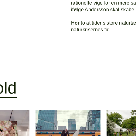
rationelle vige for en mere s
ifølge Andersson skal skabe 
Hør to at tidens store naturt
naturkrisernes tid.
old