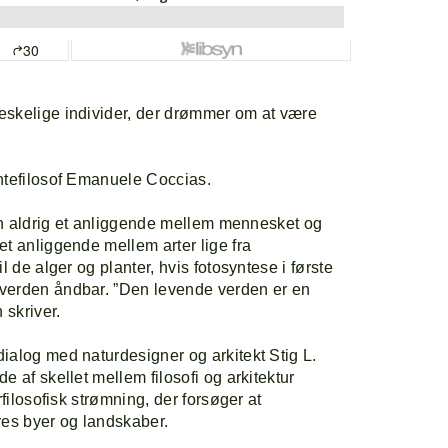
eskelige individer, der drømmer om at være
ntefilosof Emanuele Coccias.
ren aldrig et anliggende mellem mennesket og
et anliggende mellem arter lige fra
l de alger og planter, hvis fotosyntese i første
verden åndbar. ”Den levende verden er en
 skriver.
ialog med naturdesigner og arkitekt Stig L.
e af skellet mellem filosofi og arkitektur
rfilosofisk strømning, der forsøger at
res byer og landskaber.
orside
Explor