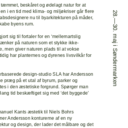
tæmmet, beskåret og ødelagt natur for at
en i en tid med klima- og miljøkriser går flere
28.—30. maj i Søndermarken
kabsdesignere nu til byarkitekturen på måder,
rogram
Om
skabe byens rum.
jort sig til fortaler for en ‘mellemartslig
ine-up
 tænker på naturen som et stykke ikke-
e, men giver naturen plads til at vokse
g har planternes og dyrenes livsvilkår for
urbaserede design-studio SLA har Andersson
kke præg på et utal af byrum, parker og
tes i den æstetiske forgrund. Spørger man
r lang tid beskæftiget sig med ‘det byggede’
mmanuel Kants æstetik til Niels Bohrs
gner Andersson konturerne af en ny
kitektur og design, der lader det målbare og det