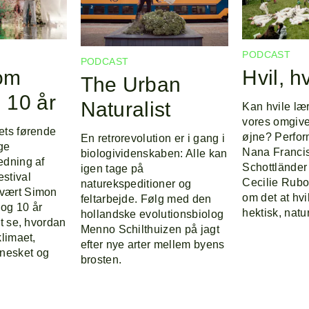
PODCAST
PODCAST
om
Hvil, hv
The Urban
 10 år
Naturalist
Kan hvile lær
vores omgiv
dets førende
øjne? Perfo
En retrorevolution er i gang i
ge
Nana Franci
biologividenskaben: Alle kan
edning af
Schottländer
igen tage på
estival
Cecilie Rubo
naturekspeditioner og
 vært Simon
om det at hvi
feltarbejde. Følg med den
 og 10 år
hektisk, natu
hollandske evolutionsbiolog
at se, hvordan
Menno Schilthuizen på jagt
klimaet,
efter nye arter mellem byens
nesket og
brosten.