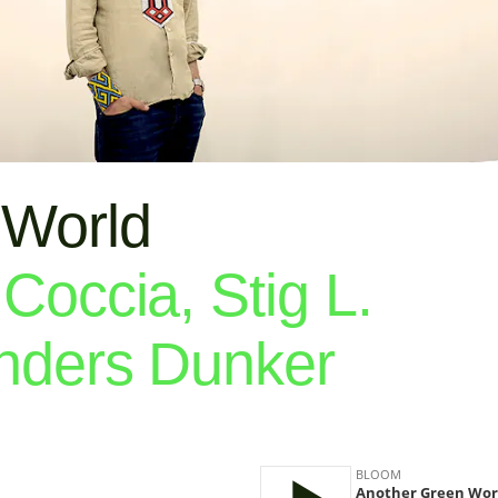
 World
occia, Stig L.
nders Dunker