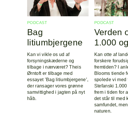
PODCAST
PODCAST
Bag
Verden 
litiumbjergene
1.000 og
Kan vi vikle os ud af
Kan otte af lan
forsyningskæderne og
forskere forudsi
tilbage i nærværet? Theis
fremtiden? I anl
Ørntoft er tilbage med
Blooms tiende f
essayet ’Bag litiumbjergene’,
spolede vi med
der ransager vores grønne
Stefanski 1.000
samvittighed i jagten på nyt
frem i tiden for 
håb.
det står til med 
samfundet, men
naturen.