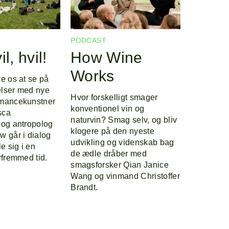
PODCAST
il, hvil!
How Wine
Works
e os at se på
elser med nye
Hvor forskelligt smager
rmancekunstner
konventionel vin og
sca
naturvin? Smag selv, og bliv
 og antropolog
klogere på den nyeste
w går i dialog
udvikling og videnskab bag
le sig i en
de ædle dråber med
rfremmed tid.
smagsforsker Qian Janice
Wang og vinmand Christoffer
Brandt.