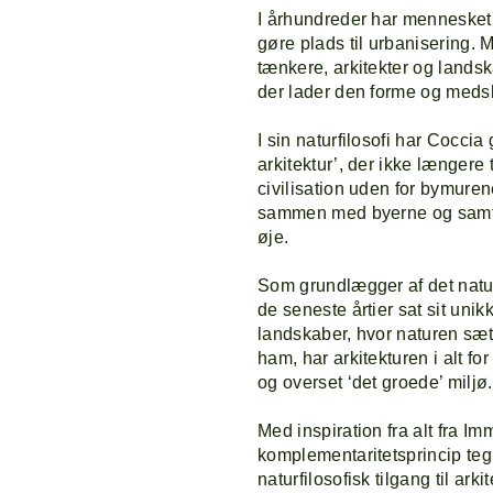
I århundreder har mennesket 
gøre plads til urbanisering. M
tænkere, arkitekter og lands
P
der lader den forme og med
I sin naturfilosofi har Coccia g
L
arkitektur’, der ikke længere
civilisation uden for bymuren
sammen med byerne og samtidi
øje.
Som grundlægger af det nat
de seneste årtier sat sit uni
landskaber, hvor naturen sæt
ham, har arkitekturen i alt fo
og overset ‘det groede’ miljø.
Med inspiration fra alt fra I
komplementaritetsprincip te
naturfilosofisk tilgang til ar