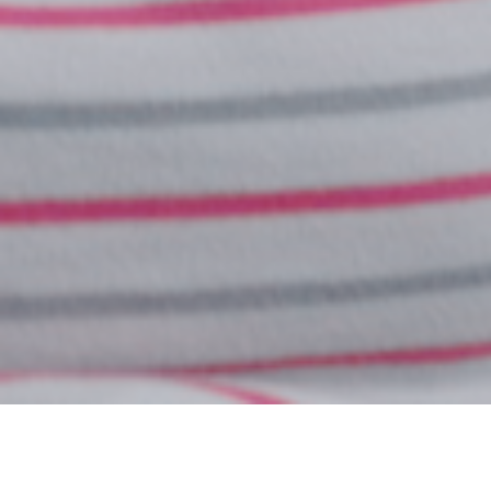
Kontakt
Praktisk info
Instagr
English
Frivillige
Facebo
Bloom School
Presse
Youtube
Cookies og privatliv