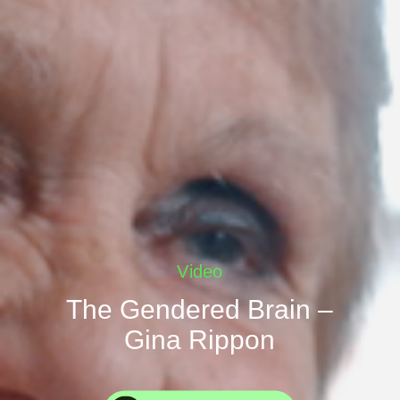
Forside
Explor
Video
Program
Om
The Gendered Brain –
Gina Rippon
Line-up