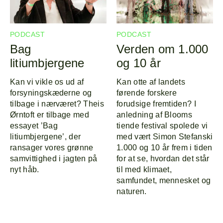
PODCAST
PODCAST
Bag
Verden om 1.000
litiumbjergene
og 10 år
Kan vi vikle os ud af
Kan otte af landets
forsyningskæderne og
førende forskere
tilbage i nærværet? Theis
forudsige fremtiden? I
Ørntoft er tilbage med
anledning af Blooms
essayet ’Bag
tiende festival spolede vi
litiumbjergene’, der
med vært Simon Stefanski
ransager vores grønne
1.000 og 10 år frem i tiden
samvittighed i jagten på
for at se, hvordan det står
nyt håb.
til med klimaet,
samfundet, mennesket og
naturen.