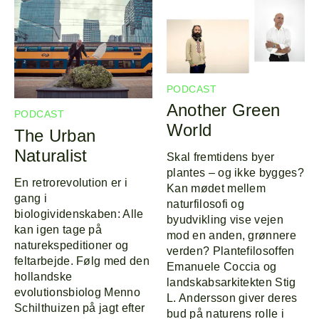
PODCAST
Another Green
PODCAST
World
The Urban
Naturalist
Skal fremtidens byer
plantes – og ikke bygges?
En retrorevolution er i
Kan mødet mellem
gang i
naturfilosofi og
biologividenskaben: Alle
byudvikling vise vejen
kan igen tage på
mod en anden, grønnere
naturekspeditioner og
verden? Plantefilosoffen
feltarbejde. Følg med den
Emanuele Coccia og
hollandske
landskabsarkitekten Stig
evolutionsbiolog Menno
L. Andersson giver deres
Schilthuizen på jagt efter
bud på naturens rolle i