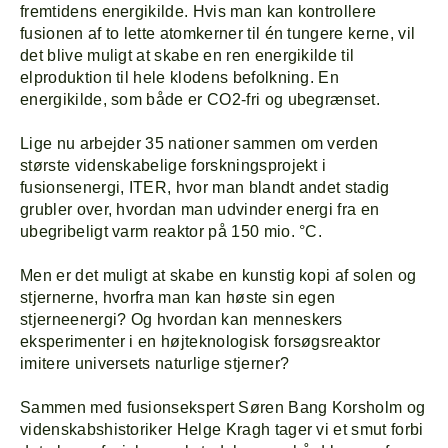
fremtidens energikilde. Hvis man kan kontrollere
fusionen af to lette atomkerner til én tungere kerne, vil
det blive muligt at skabe en ren energikilde til
elproduktion til hele klodens befolkning. En
energikilde, som både er CO2-fri og ubegrænset.
Lige nu arbejder 35 nationer sammen om verden
største videnskabelige forskningsprojekt i
fusionsenergi, ITER, hvor man blandt andet stadig
grubler over, hvordan man udvinder energi fra en
ubegribeligt varm reaktor på 150 mio. °C.
Men er det muligt at skabe en kunstig kopi af solen og
stjernerne, hvorfra man kan høste sin egen
stjerneenergi? Og hvordan kan menneskers
eksperimenter i en højteknologisk forsøgsreaktor
imitere universets naturlige stjerner?
Sammen med fusionsekspert Søren Bang Korsholm og
videnskabshistoriker Helge Kragh tager vi et smut forbi