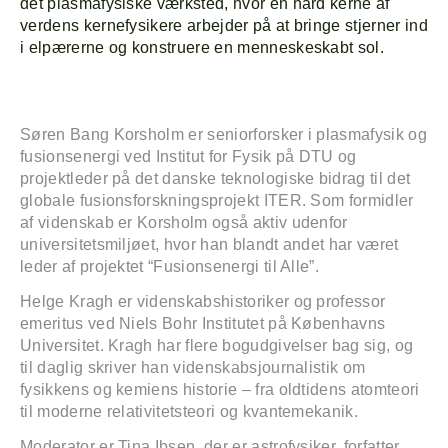
det plasmafysiske værksted, hvor en hård kerne af
verdens kernefysikere arbejder på at bringe stjerner ind
i elpærerne og konstruere en menneskeskabt sol.
Søren Bang Korsholm er seniorforsker i plasmafysik og
fusionsenergi ved Institut for Fysik på DTU og
projektleder på det danske teknologiske bidrag til det
globale fusionsforskningsprojekt ITER. Som formidler
af videnskab er Korsholm også aktiv udenfor
universitetsmiljøet, hvor han blandt andet har været
leder af projektet “Fusionsenergi til Alle”.
Helge Kragh er videnskabshistoriker og professor
emeritus ved Niels Bohr Institutet på Københavns
Universitet. Kragh har flere bogudgivelser bag sig, og
til daglig skriver han videnskabsjournalistik om
fysikkens og kemiens historie – fra oldtidens atomteori
til moderne relativitetsteori og kvantemekanik.
Moderator er Tina Ibsen, der er astrofysiker, forfatter,