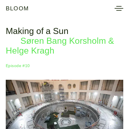
BLOOM
BLOOM
Making of a Sun
Søren Bang Korsholm &
Helge Kragh
Episode #10