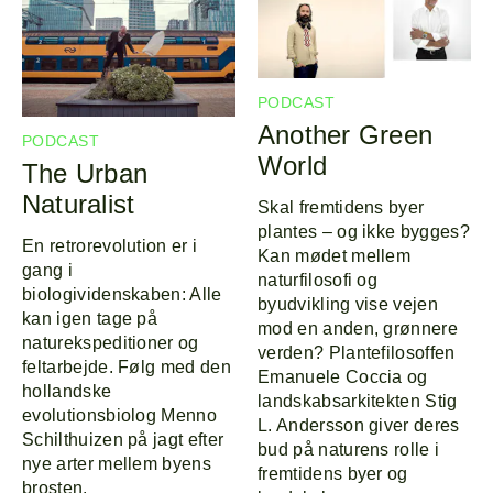
PODCAST
Another Green
PODCAST
World
The Urban
Naturalist
Skal fremtidens byer
plantes – og ikke bygges?
En retrorevolution er i
Kan mødet mellem
gang i
naturfilosofi og
biologividenskaben: Alle
byudvikling vise vejen
kan igen tage på
mod en anden, grønnere
naturekspeditioner og
verden? Plantefilosoffen
feltarbejde. Følg med den
Emanuele Coccia og
hollandske
landskabsarkitekten Stig
evolutionsbiolog Menno
L. Andersson giver deres
Schilthuizen på jagt efter
bud på naturens rolle i
nye arter mellem byens
fremtidens byer og
brosten.