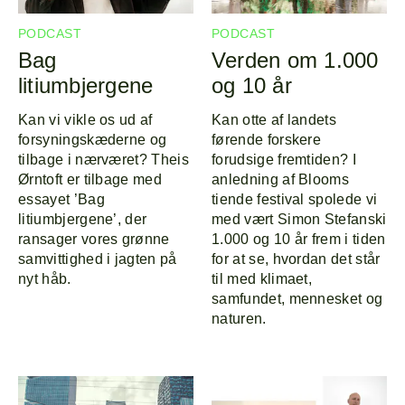
PODCAST
PODCAST
Bag
Verden om 1.000
litiumbjergene
og 10 år
Kan vi vikle os ud af
Kan otte af landets
forsyningskæderne og
førende forskere
Forside
Explor
tilbage i nærværet? Theis
forudsige fremtiden? I
Ørntoft er tilbage med
anledning af Blooms
essayet ’Bag
tiende festival spolede vi
Program
Om
litiumbjergene’, der
med vært Simon Stefanski
ransager vores grønne
1.000 og 10 år frem i tiden
Line-up
samvittighed i jagten på
for at se, hvordan det står
nyt håb.
til med klimaet,
samfundet, mennesket og
naturen.