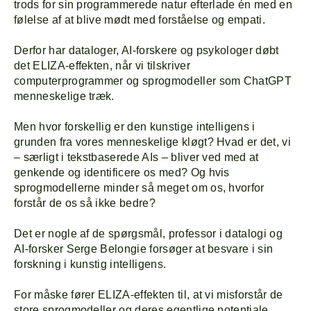
trods for sin programmerede natur efterlade én med en
følelse af at blive mødt med forståelse og empati.
Derfor har dataloger, AI-forskere og psykologer døbt
det ELIZA-effekten, når vi tilskriver
computerprogrammer og sprogmodeller som ChatGPT
menneskelige træk.
Men hvor forskellig er den kunstige intelligens i
grunden fra vores menneskelige kløgt? Hvad er det, vi
– særligt i tekstbaserede AIs – bliver ved med at
genkende og identificere os med? Og hvis
sprogmodellerne minder så meget om os, hvorfor
forstår de os så ikke bedre?
Det er nogle af de spørgsmål, professor i datalogi og
AI-forsker Serge Belongie forsøger at besvare i sin
forskning i kunstig intelligens.
For måske fører ELIZA-effekten til, at vi misforstår de
store sprogmodeller og deres egentlige potentiale.