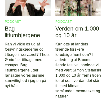
Program
Om
Line-up
PODCAST
PODCAST
Bag
Verden om 1.000
litiumbjergene
og 10 år
Kan vi vikle os ud af
Kan otte af landets
forsyningskæderne og
førende forskere
tilbage i nærværet? Theis
forudsige fremtiden? I
Ørntoft er tilbage med
anledning af Blooms
essayet ’Bag
tiende festival spolede vi
litiumbjergene’, der
med vært Simon Stefanski
ransager vores grønne
1.000 og 10 år frem i tiden
samvittighed i jagten på
for at se, hvordan det står
nyt håb.
til med klimaet,
samfundet, mennesket og
naturen.