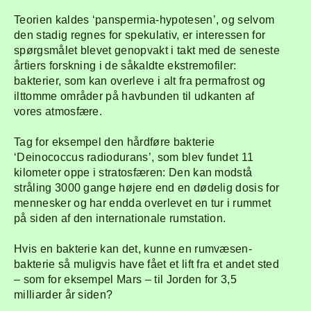
Forside
Explor
Teorien kaldes ‘panspermia-hypotesen’, og selvom
den stadig regnes for spekulativ, er interessen for
Program
Om
spørgsmålet blevet genopvakt i takt med de seneste
årtiers forskning i de såkaldte ekstremofiler:
bakterier, som kan overleve i alt fra permafrost og
Line-up
ilttomme områder på havbunden til udkanten af
vores atmosfære.
Tag for eksempel den hårdføre bakterie
‘Deinococcus radiodurans’, som blev fundet 11
kilometer oppe i stratosfæren: Den kan modstå
stråling 3000 gange højere end en dødelig dosis for
mennesker og har endda overlevet en tur i rummet
på siden af den internationale rumstation.
Hvis en bakterie kan det, kunne en rumvæsen-
bakterie så muligvis have fået et lift fra et andet sted
– som for eksempel Mars – til Jorden for 3,5
milliarder år siden?