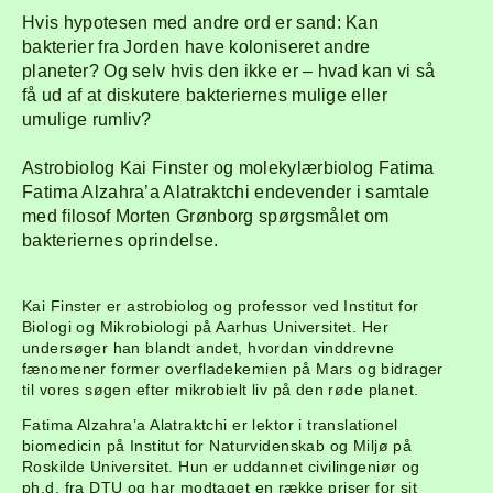
Hvis hypotesen med andre ord er sand: Kan
bakterier fra Jorden have koloniseret andre
planeter? Og selv hvis den ikke er – hvad kan vi så
få ud af at diskutere bakteriernes mulige eller
umulige rumliv?
Astrobiolog Kai Finster og molekylærbiolog Fatima
Fatima Alzahra’a Alatraktchi endevender i samtale
med filosof Morten Grønborg spørgsmålet om
bakteriernes oprindelse.
Kai Finster er astrobiolog og professor ved Institut for
Biologi og Mikrobiologi på Aarhus Universitet. Her
undersøger han blandt andet, hvordan vinddrevne
fænomener former overfladekemien på Mars og bidrager
til vores søgen efter mikrobielt liv på den røde planet.
Fatima Alzahra’a Alatraktchi er lektor i translationel
biomedicin på Institut for Naturvidenskab og Miljø på
Roskilde Universitet. Hun er uddannet civilingeniør og
ph.d. fra DTU og har modtaget en række priser for sit